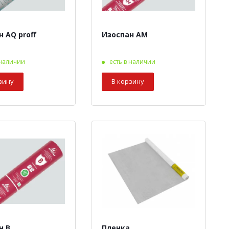
 AQ proff
Изоспан АМ
 наличии
есть в наличии
зину
В корзину
н B
Пленка