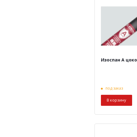
Изоспан A цок
под заказ
В корзину