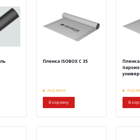
оль
Пленка ISOBOX С 35
Пленка
пароиз
универ
под заказ
под за
В корзину
В кор