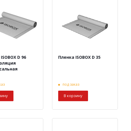
 ISOBOX D 96
Пленка ISOBOX D 35
оляция
сальная
каз
под заказ
зину
В корзину