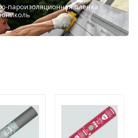
ро-пароизоляционная пленка
нониколь