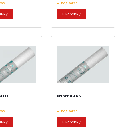
каз
под заказ
зину
В корзину
н FD
Изоспан RS
каз
под заказ
зину
В корзину