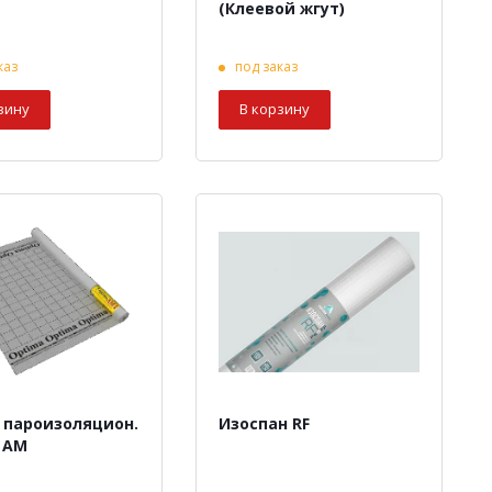
(Клеевой жгут)
каз
под заказ
зину
В корзину
 пароизоляцион.
Изоспан RF
 AM