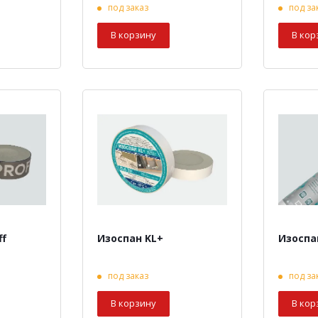
под заказ
под за
В корзину
В кор
ff
Изоспан KL+
Изоспа
под заказ
под за
В корзину
В кор