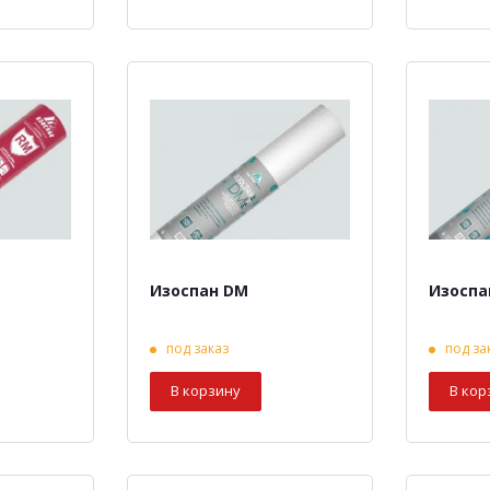
Изоспан DM
Изоспа
под заказ
под за
В корзину
В кор