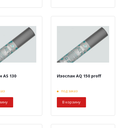
н AS 130
Изоспан AQ 150 proff
каз
под заказ
зину
В корзину