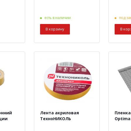
есть в наличии
под за
В корзину
В кор
онний
Лента акриловая
Пленка
ции
ТехноНИКОЛЬ
Optima