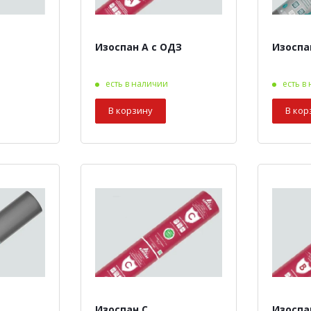
Изоспан A с ОДЗ
Изоспан
есть в наличии
есть в
В корзину
В кор
Изоспан C
Изоспа