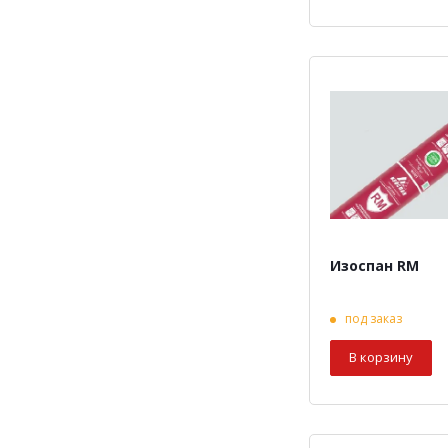
Изоспан RM
под заказ
В корзину