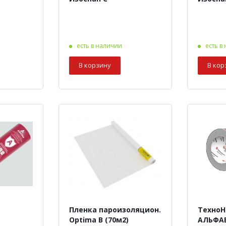
есть в наличии
есть в
В корзину
В кор
Пленка пароизоляцион.
Техно
Optima В (70м2)
АЛЬФАБ