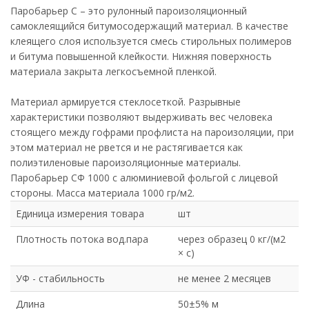
Паробарьер С – это рулонный пароизоляционный
самоклеящийся битумосодержащий материал. В качестве
клеящего слоя используется смесь стирольных полимеров
и битума повышенной клейкости. Нижняя поверхность
материала закрыта легкосъемной пленкой.
Материал армируется стеклосеткой. Разрывные
характеристики позволяют выдерживать вес человека
стоящего между гофрами профлиста на пароизоляции, при
этом материал не рвется и не растягивается как
полиэтиленовые пароизоляционные материалы.
Паробарьер СФ 1000 с алюминиевой фольгой с лицевой
стороны. Масса материала 1000 гр/м2.
Единица измерения товара
шт
Плотность потока вод.пара
через образец 0 кг/(м2
× с)
УФ - стабильность
не менее 2 месяцев
Длина
50±5% м