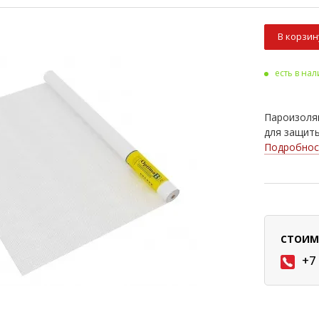
В корзин
есть в на
Пароизоляц
для защиты
Подробнос
СТОИМ
+7