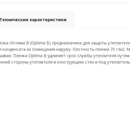
Технические характеристики
нка Оптима В (Optima B) предназначена для защиты утеплителя
и конденсата из помещения наружу. Плотность пленки 75 г/м2. 
ршавая. Пленка Optima B удлиняет срок службы утеплителя путе
енней стороны утеплителя в конструкциях стен и под утеплител