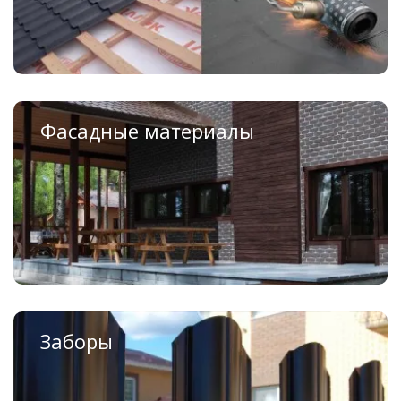
Фасадные материалы
Металлический сайдинг
Фасадные (цокольные) панели
Стеновой профлист
Заборы
Профлисты для забора
Панельные ограждения GrandLine