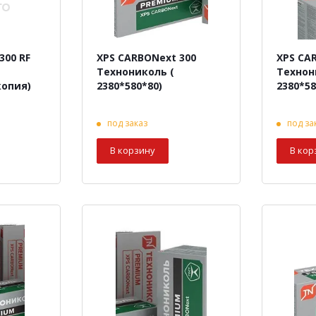
300 RF
XPS CARBONext 300
XPS CA
Технониколь (
Технон
*580*100) (копия)
2380*580*80)
2380*58
под заказ
под за
В корзину
В кор