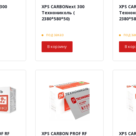
300
XPS CARBONext 300
XPS CA
Технониколь (
Технон
2380*580*50)
2380*58
под заказ
под за
В корзину
В кор
F RF
XPS CARBON PROF RF
XPS CA