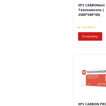
XPS CARBONext 
Технониколь (
2380*580*60)
под заказ
В корзину
XPS CARBON PRO