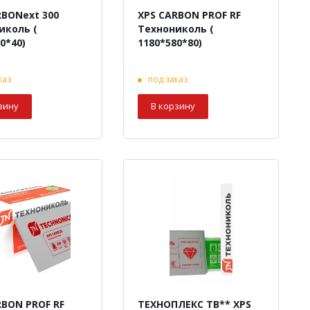
RBONext 300
XPS CARBON PROF RF
иколь (
Технониколь (
0*40)
1180*580*80)
каз
под заказ
зину
В корзину
RBON PROF RF
ТЕХНОПЛЕКС ТВ** XPS