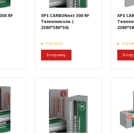
300 RF
XPS CARBONext 300 RF
XPS CA
Технониколь (
Технон
2380*580*50)
2380*58
под заказ
под за
В корзину
В кор