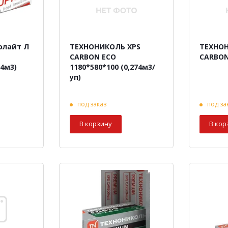
олайт Л
ТЕХНОНИКОЛЬ XPS
ТЕХНОН
СARBON ECO
СARBON
24м3)
1180*580*100 (0,274м3/
уп)
под заказ
под за
В корзину
В кор