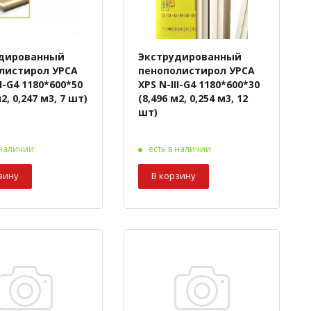
дированный
Экструдированный
листирол УРСА
пенополистирол УРСА
II-G4 1180*600*50
XPS N-III-G4 1180*600*30
2, 0,247 м3, 7 шт)
(8,496 м2, 0,254 м3, 12
шт)
 наличии
есть в наличии
зину
В корзину