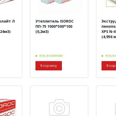
олайт Л
Утеплитель ISOROC
Экстру
ПП-75 1000*500*100
пенопо
,24м3)
(0,2м3)
XPS N-I
(4,956 м
есть в наличии
есть в
В корзину
В кор