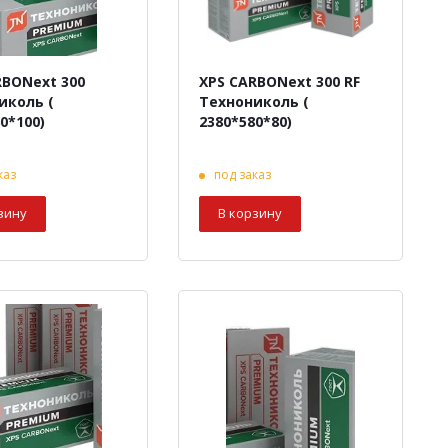
RBONext 300
XPS CARBONext 300 RF
иколь (
Технониколь (
0*100)
2380*580*80)
каз
под заказ
зину
В корзину