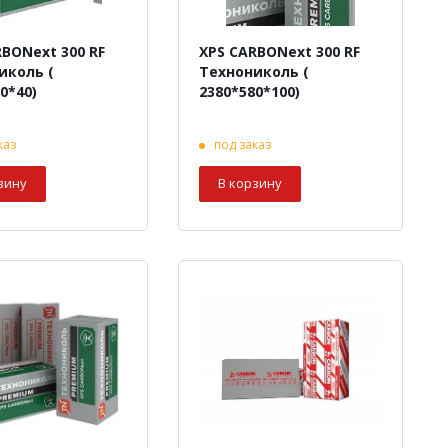
RBONext 300 RF
XPS CARBONext 300 RF
иколь (
Технониколь (
0*40)
2380*580*100)
каз
под заказ
зину
В корзину