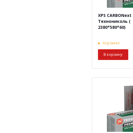
XPS CARBONext 
Технониколь (
2380*580*60)
под заказ
В корзину