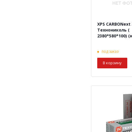
XPS CARBONext 
Технониколь (
2380
под заказ
В корзину