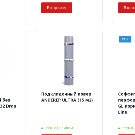
В корзину
В кор
ХИТ
Подкладочный ковер
Соффит
 без
ANDEREP ULTRA (15 м2)
перфор
32 Drap
GL кор
Line
есть в наличии
есть в