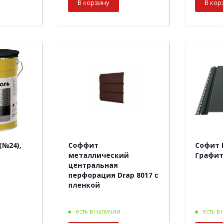
В корзину
В кор
(№24),
Соффит
Софит 
металлический
Графит
центральная
перфорация Drap 8017 с
пленкой
есть в наличии
есть в