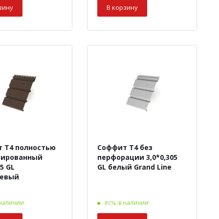
зину
В корзину
 Т4 полностью
Соффит Т4 без
рированный
перфорации 3,0*0,305
05 GL
GL белый Grand Line
невый
 наличии
есть в наличии