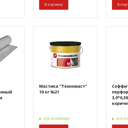
В корзину
В кор
Мастика "Техномаст"
Соффит
анный
10 кг №21
перфо
м.
3,0*0,3
корич
есть в наличии
есть в