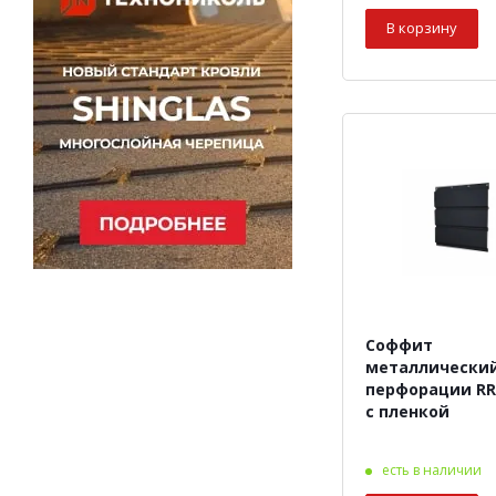
В корзину
Соффит
металлический
перфорации RR
с пленкой
есть в наличии