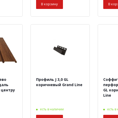
В корзину
В кор
ево
Профиль J 3,0 GL
Соффит
даль
коричневый Grand Line
перфор
 центру
GL кор
Line
есть в наличии
есть в