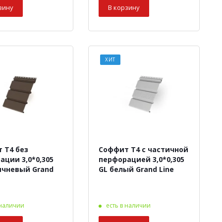
зину
В корзину
ХИТ
 Т4 без
Соффит Т4 с частичной
ации 3,0*0,305
перфорацией 3,0*0,305
ичневый Grand
GL белый Grand Line
 наличии
есть в наличии