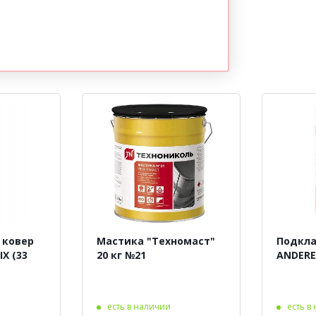
 ковер
Мастика "Техномаст"
Подкла
X (33
20 кг №21
ANDEREP
есть в наличии
есть в