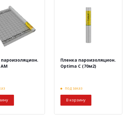
 пароизоляцион.
Пленка пароизоляцион.
 AM
Optima C (70м2)
каз
под заказ
зину
В корзину