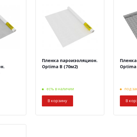
Пленка пароизоляцион.
Пленка
н.
Optima В (70м2)
Optima
)
есть в наличии
под за
В корзину
В кор