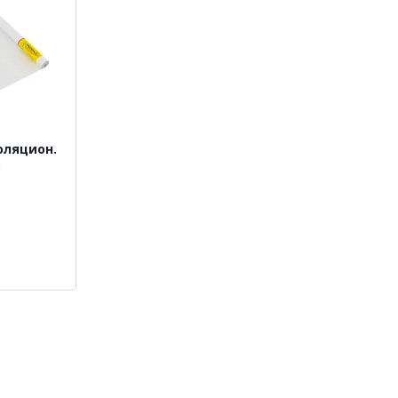
оляцион.
)