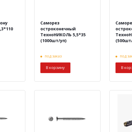
тону
Саморез
Саморе
,3*110
остроконечный
острок
ТехноНИКОЛЬ 5,5*35
ТехноН
(1000шт/уп)
(500шт
под заказ
под за
В корзину
В кор