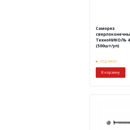
Саморез
сверлоконечн
ТехноНИКОЛЬ 4
(500шт/уп)
под заказ
В корзину