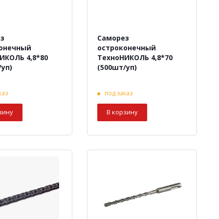
з
Саморез
онечный
остроконечный
ИКОЛЬ 4,8*80
ТехноНИКОЛЬ 4,8*70
/уп)
(500шт/уп)
каз
под заказ
зину
В корзину