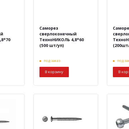
Саморез
Саморе
ый
сверлоконечный
сверло
,8*70
ТехноНИКОЛЬ 4,8*60
ТехноН
(500 шт/уп)
(200шт
под заказ
под за
В корзину
В кор