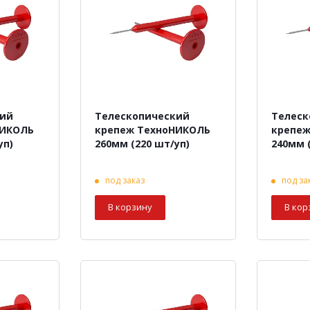
кий
Телескопический
Телеск
НИКОЛЬ
крепеж ТехноНИКОЛЬ
крепеж
уп)
260мм (220 шт/уп)
240мм 
под заказ
под за
В корзину
В кор