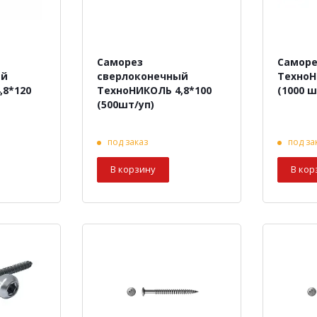
Саморез
Саморе
ый
сверлоконечный
ТехноН
,8*120
ТехноНИКОЛЬ 4,8*100
(1000 ш
(500шт/уп)
под заказ
под за
В корзину
В кор