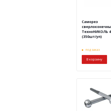
Саморез
сверлоконечн
ТехноНИКОЛЬ 4
(350шт/уп)
под заказ
В корзину