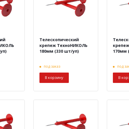
кий
Телескопический
Телеск
НИКОЛЬ
крепеж ТехноНИКОЛЬ
крепеж
уп)
180мм (330 шт/уп)
170мм 
под заказ
под за
В корзину
В кор