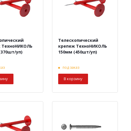
опический
Телескопический
 ТехноНИКОЛЬ
крепеж ТехноНИКОЛЬ
(370шт/уп)
150мм (450шт/уп)
каз
под заказ
зину
В корзину