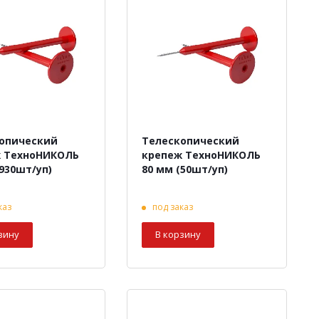
опический
Телескопический
 ТехноНИКОЛЬ
крепеж ТехноНИКОЛЬ
(930шт/уп)
80 мм (50шт/уп)
каз
под заказ
зину
В корзину