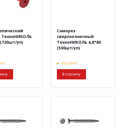
опический
Саморез
 ТехноНИКОЛЬ
сверлоконечный
 (720шт/уп)
ТехноНИКОЛЬ 4,8*80
(500шт/уп)
каз
под заказ
зину
В корзину