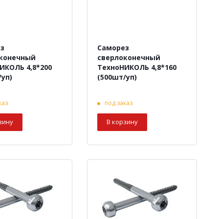
з
Саморез
конечный
сверлоконечный
ИКОЛЬ 4,8*200
ТехноНИКОЛЬ 4,8*160
/уп)
(500шт/уп)
каз
под заказ
зину
В корзину