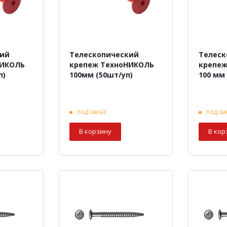
кий
Телескопический
Телеск
НИКОЛЬ
крепеж ТехноНИКОЛЬ
крепеж
п)
100мм (50шт/уп)
100 мм
под заказ
под за
В корзину
В кор