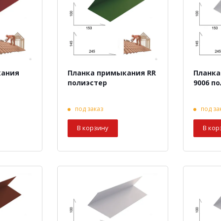
кания
Планка примыкания RR
Планка
полиэстер
9006 п
под заказ
под за
В корзину
В кор