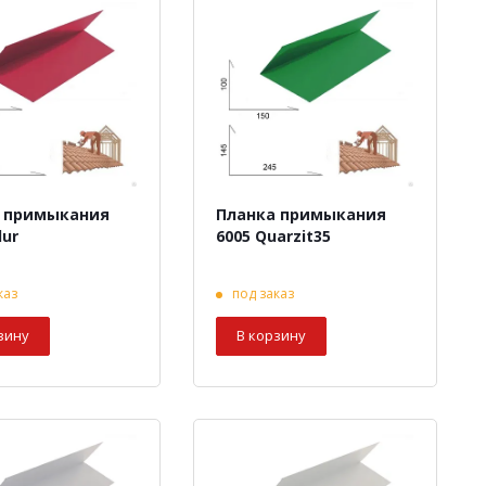
 примыкания
Планка примыкания
lur
6005 Quarzit35
каз
под заказ
зину
В корзину