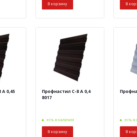
В корзину
В кор
 А 0,45
Профнастил С-8 А 0,4
Профна
8017
есть в наличии
есть в
В корзину
В кор