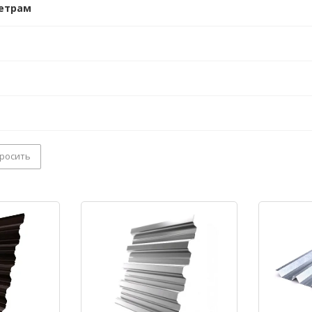
етрам
росить