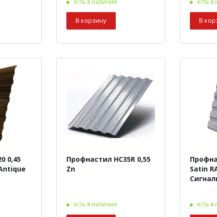
есть в наличии
есть в
В корзину
В кор
0 0,45
Профнастил HC35R 0,55
Профна
 Antique
Zn
Satin R
Сигнал
есть в наличии
есть в