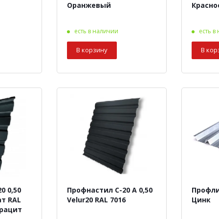
Оранжевый
Красно
есть в наличии
есть в
В корзину
В кор
0 0,50
Профнастил С-20 А 0,50
Профлис
ат RAL
Velur20 RAL 7016
Цинк
трацит