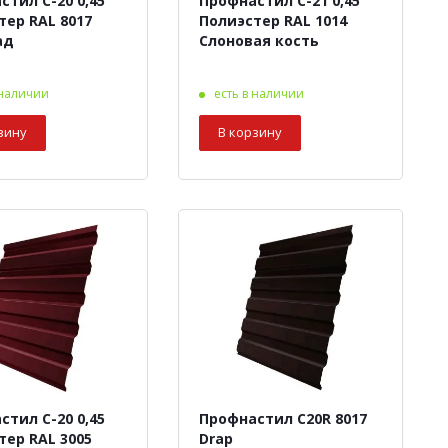
стил С-20 0,45
Профнастил С-21 0,45
тер RAL 8017
Полиэстер RAL 1014
ад
Слоновая кость
 наличии
есть в наличии
зину
В корзину
стил С-20 0,45
Профнастил С20R 8017
тер RAL 3005
Drap