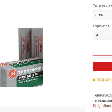
Толщина (±
20 мм
Горючесть
Г4
под зак
Теплоизоля
теплоизоля
Подробнос