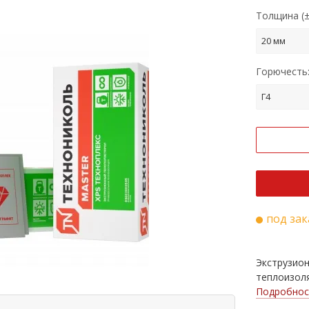
Толщина (±
20 мм
Горючесть
Г4
под зак
Экструзио
теплоизоля
Подробнос