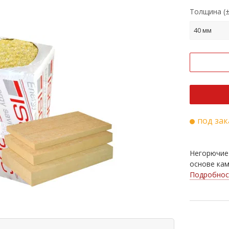
Толщина (±
40 мм
под зак
Негорючие
основе кам
Подробнос