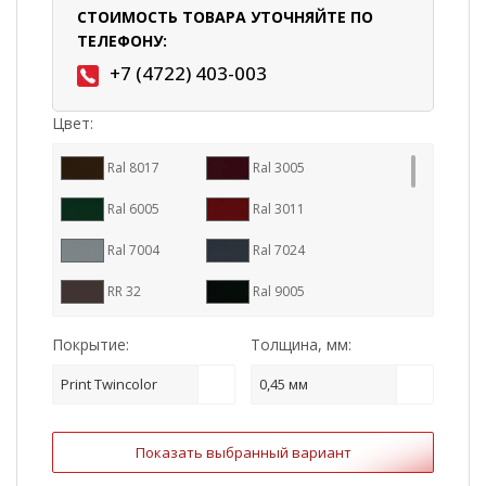
СТОИМОСТЬ ТОВАРА УТОЧНЯЙТЕ ПО
ТЕЛЕФОНУ:
+7 (4722) 403-003
Цвет:
Ral 8017
Ral 3005
Ral 6005
Ral 3011
Ral 7004
Ral 7024
RR 32
Ral 9005
Цинк
Ral 8004
Покрытие:
Толщина, мм:
RR 29
RR 887
Print Twincolor
0,45 мм
Ral 7016
RR 11
Показать выбранный вариант
RR 23
Ral 1015