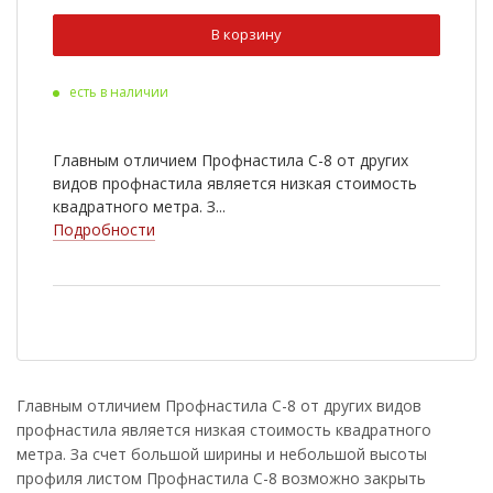
Ral 3009
Ral 5005
В корзину
Ral 9003
Ral 6020
есть в наличии
Ral 8022
Cuprum Steel
Ral 2004
Ral 3003
Главным отличием Профнастила С-8 от других
Ral 5002
Ral 5021
видов профнастила является низкая стоимость
квадратного метра. З...
Ral 6002
Ral 7005
Подробности
Ral 1014
Ral 1018
RR 33
Antique Wood
Golden Wood
Nutwood
Rowan
White Wood
Главным отличием Профнастила С-8 от других видов
профнастила является низкая стоимость квадратного
Ral 9006
Golden Dub
метра. За счет большой ширины и небольшой высоты
Cherry Wood
профиля листом Профнастила С-8 возможно закрыть