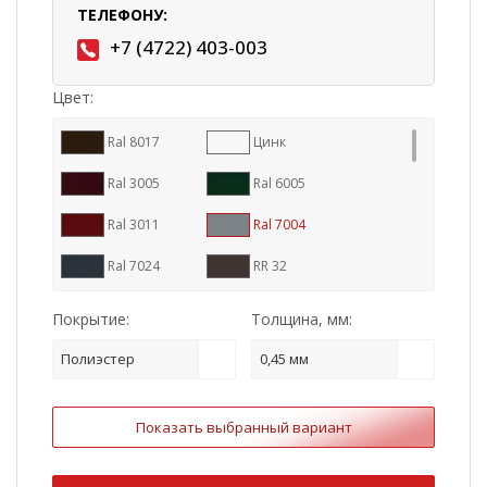
ТЕЛЕФОНУ:
+7 (4722) 403-003
Цвет:
Ral 8017
Цинк
Ral 3005
Ral 6005
Ral 3011
Ral 7004
Ral 7024
RR 32
Ral 9005
Ral 8004
Покрытие:
Толщина, мм:
RR 887
Ral 7016
Полиэстер
0,45 мм
RR 11
RR 23
Показать выбранный вариант
RR 29
Ral 1015
Ral 3009
Ral 5005