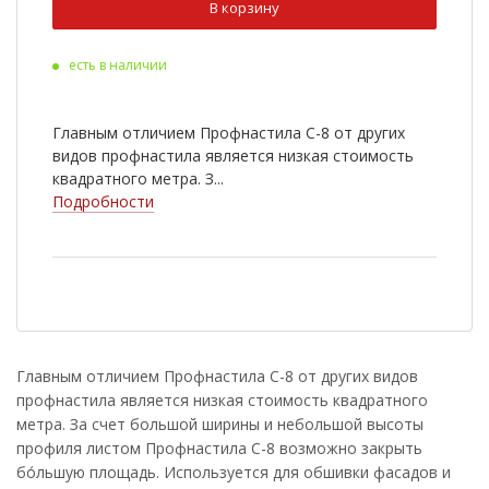
В корзину
Ral 9003
Ral 6020
есть в наличии
Ral 8022
Cuprum Steel
Ral 2004
Ral 3003
Главным отличием Профнастила С-8 от других
Ral 5002
Ral 5021
видов профнастила является низкая стоимость
квадратного метра. З...
Ral 6002
Ral 7005
Подробности
Ral 1014
Ral 1018
RR 33
Antique Wood
Golden Wood
Nutwood
Rowan
White Wood
Главным отличием Профнастила С-8 от других видов
профнастила является низкая стоимость квадратного
Ral 9006
Golden Dub
метра. За счет большой ширины и небольшой высоты
Cherry Wood
профиля листом Профнастила С-8 возможно закрыть
бо́льшую площадь. Используется для обшивки фасадов и