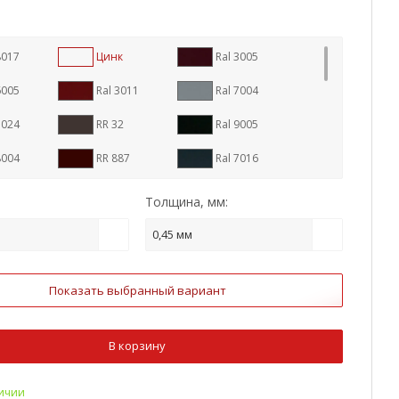
8017
Цинк
Ral 3005
6005
Ral 3011
Ral 7004
7024
RR 32
Ral 9005
8004
RR 887
Ral 7016
1
RR 23
RR 29
Толщина, мм:
1015
Ral 3009
Ral 5005
0,45 мм
9003
Ral 6020
Ral 8022
Показать выбранный вариант
um Steel
Ral 2004
Ral 3003
5002
Ral 5021
Ral 6002
В корзину
7005
Ral 1014
Ral 1018
личии
3
Antique Wood
Golden Wood