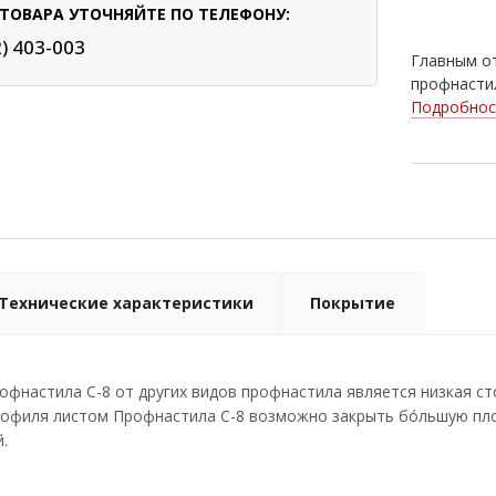
ТОВАРА УТОЧНЯЙТЕ ПО ТЕЛЕФОНУ:
Nut
2) 403-003
Главным от
Ral 
профнастил
Подробнос
Технические характеристики
Покрытие
фнастила С-8 от других видов профнастила является низкая ст
офиля листом Профнастила С-8 возможно закрыть бо́льшую пло
.