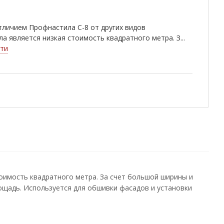
wood
Rowan
White Wood
личием Профнастила С-8 от других видов
9006
Golden Dub
Cherry Wood
а является низкая стоимость квадратного метра. З...
ти
оимость квадратного метра. За счет большой ширины и
щадь. Используется для обшивки фасадов и установки