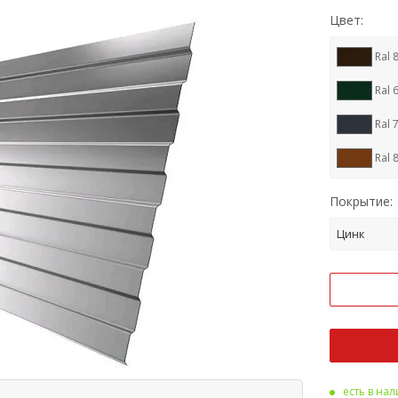
Цвет:
Ral 
Ral 
Ral 
Ral 
RR 1
Покрытие:
Ral 
Цинк
Ral 
Cupr
Ral 
Ral 
есть в на
RR 3