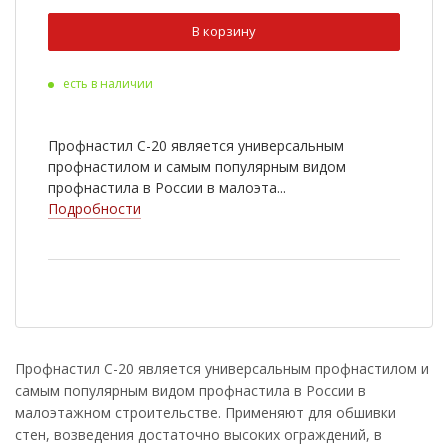
Ral 3009
Ral 5005
В корзину
Ral 9003
Ral 6020
есть в наличии
Ral 8022
Cuprum Steel
Ral 2004
Ral 3003
Профнастил С-20 является универсальным
Ral 5002
Ral 5021
профнастилом и самым популярным видом
профнастила в России в малоэта...
Ral 6002
Ral 7005
Подробности
Ral 1014
Ral 1018
RR 33
Antique Wood
Golden Wood
Nutwood
Rowan
White Wood
Профнастил С-20 является универсальным профнастилом и
самым популярным видом профнастила в России в
Ral 9006
Golden Dub
малоэтажном строительстве. Применяют для обшивки
Cherry Wood
стен, возведения достаточно высоких ограждений, в