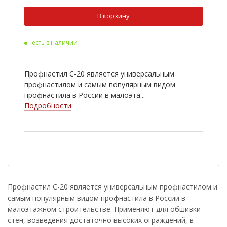
Ral 3009
Ral 5005
В корзину
Ral 9003
Ral 6020
есть в наличии
Ral 8022
Cuprum Steel
Ral 2004
Ral 3003
Профнастил С-20 является универсальным
Ral 5002
Ral 5021
профнастилом и самым популярным видом
профнастила в России в малоэта...
Ral 6002
Ral 7005
Подробности
Ral 1014
Ral 1018
RR 33
Antique Wood
Golden Wood
Nutwood
Rowan
White Wood
Профнастил С-20 является универсальным профнастилом и
самым популярным видом профнастила в России в
Ral 9006
Golden Dub
малоэтажном строительстве. Применяют для обшивки
Cherry Wood
стен, возведения достаточно высоких ограждений, в