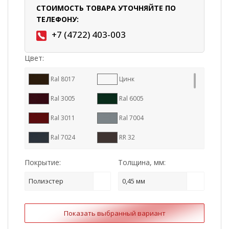
СТОИМОСТЬ ТОВАРА УТОЧНЯЙТЕ ПО
ТЕЛЕФОНУ:
+7 (4722) 403-003
Цвет:
Ral 8017
Цинк
Ral 3005
Ral 6005
Ral 3011
Ral 7004
Ral 7024
RR 32
Ral 9005
Ral 8004
Покрытие:
Толщина, мм:
RR 887
Ral 7016
Полиэстер
0,45 мм
RR 11
RR 23
Показать выбранный вариант
RR 29
Ral 1015