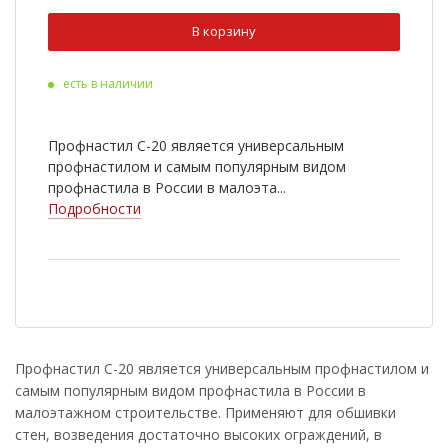
Ral 3009
Ral 5005
В корзину
Ral 9003
Ral 6020
есть в наличии
Ral 8022
Cuprum Steel
Ral 2004
Ral 3003
Профнастил С-20 является универсальным
Ral 5002
Ral 5021
профнастилом и самым популярным видом
профнастила в России в малоэта...
Ral 6002
Ral 7005
Подробности
Ral 1014
Ral 1018
RR 33
Antique Wood
Golden Wood
Nutwood
Rowan
White Wood
Профнастил С-20 является универсальным профнастилом и
самым популярным видом профнастила в России в
Ral 9006
Golden Dub
малоэтажном строительстве. Применяют для обшивки
Cherry Wood
стен, возведения достаточно высоких ограждений, в