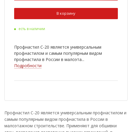
Ral 3009
Ral 5005
В корзину
Ral 9003
Ral 6020
есть в наличии
Ral 8022
Cuprum Steel
Ral 2004
Ral 3003
Профнастил С-20 является универсальным
Ral 5002
Ral 5021
профнастилом и самым популярным видом
профнастила в России в малоэта...
Ral 6002
Ral 7005
Подробности
Ral 1014
Ral 1018
RR 33
Antique Wood
Golden Wood
Nutwood
Rowan
White Wood
Профнастил С-20 является универсальным профнастилом и
самым популярным видом профнастила в России в
Ral 9006
Golden Dub
малоэтажном строительстве. Применяют для обшивки
Cherry Wood