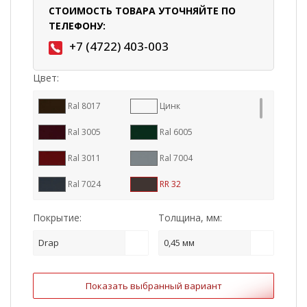
СТОИМОСТЬ ТОВАРА УТОЧНЯЙТЕ ПО
ТЕЛЕФОНУ:
+7 (4722) 403-003
Цвет:
Ral 8017
Цинк
Ral 3005
Ral 6005
Ral 3011
Ral 7004
Ral 7024
RR 32
Ral 9005
Ral 8004
Покрытие:
Толщина, мм:
RR 887
Ral 7016
Drap
0,45 мм
RR 11
RR 23
Показать выбранный вариант
RR 29
Ral 1015