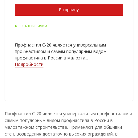
Ral 3009
Ral 5005
В корзину
Ral 9003
Ral 6020
есть в наличии
Ral 8022
Cuprum Steel
Ral 2004
Ral 3003
Профнастил С-20 является универсальным
Ral 5002
Ral 5021
профнастилом и самым популярным видом
профнастила в России в малоэта...
Ral 6002
Ral 7005
Подробности
Ral 1014
Ral 1018
RR 33
Antique Wood
Golden Wood
Nutwood
Rowan
White Wood
Профнастил С-20 является универсальным профнастилом и
самым популярным видом профнастила в России в
Ral 9006
Golden Dub
малоэтажном строительстве. Применяют для обшивки
Cherry Wood
стен, возведения достаточно высоких ограждений, в