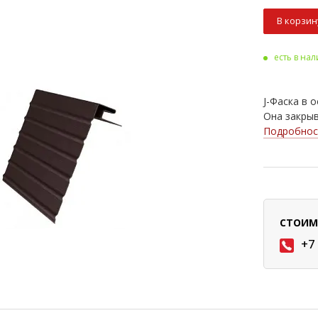
В корзин
есть в на
J-Фаска в 
Она закрыв
Подробнос
СТОИМ
+7