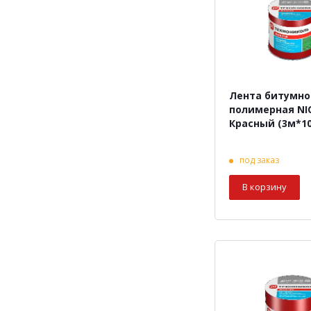
Лента битумно
полимерная N
Красный (3м*1
под заказ
В корзину