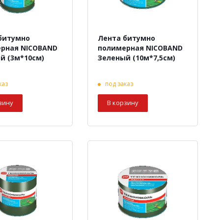
битумно
Лента битумно
рная NICOBAND
полимерная NICOBAND
й (3м*10см)
Зеленый (10м*7,5см)
каз
под заказ
зину
В корзину