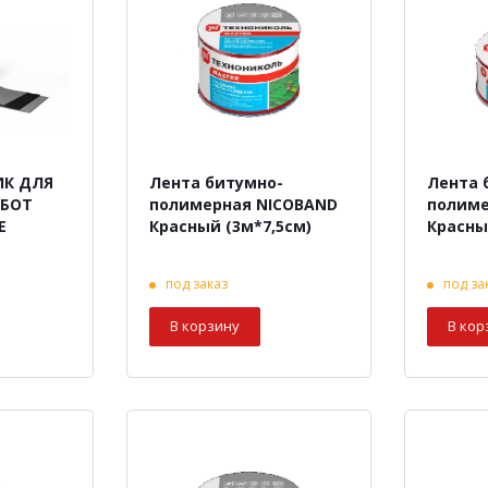
ИК ДЛЯ
Лента битумно-
Лента 
АБОТ
полимерная NICOBAND
полиме
E
Красный (3м*7,5см)
Красны
под заказ
под за
В корзину
В кор