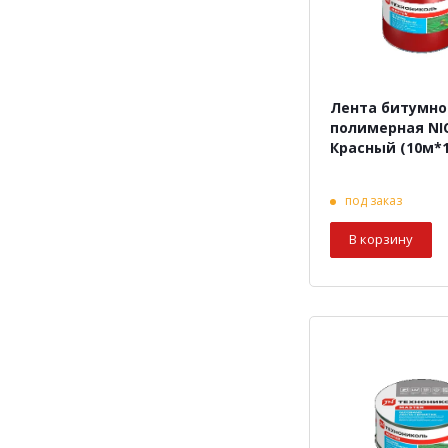
Лента битумно
полимерная N
Красный (10м*
под заказ
В корзину