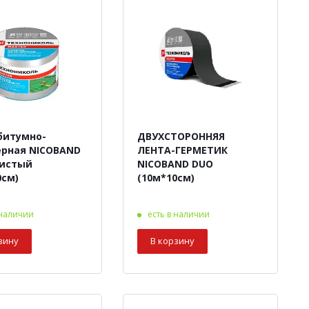
битумно-
ДВУХСТОРОННЯЯ
рная NICOBAND
ЛЕНТА-ГЕРМЕТИК
ристый
NICOBAND DUO
0см)
(10м*10см)
 наличии
есть в наличии
зину
В корзину