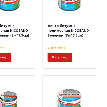
битумно-
Лента битумно
рная NICOBAND
полимерная NICOBAND
евый (3м*7,5см)
Зеленый (3м*7,5см)
каз
под заказ
зину
В корзину