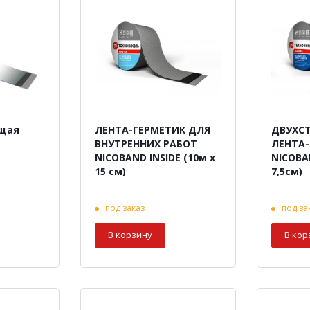
щая
ЛЕНТА-ГЕРМЕТИК ДЛЯ
ДВУХС
ВНУТРЕННИХ РАБОТ
ЛЕНТА
NICOBAND INSIDE (10м х
NICOBA
15 см)
7,5см)
под заказ
под за
В корзину
В кор