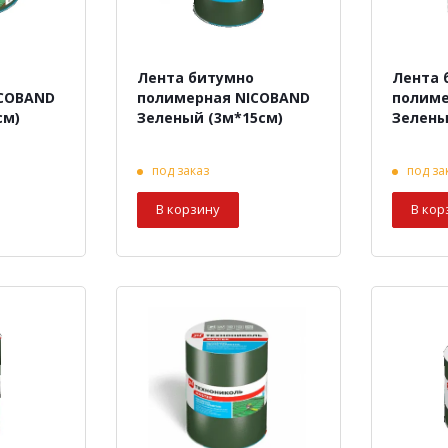
Лента битумно
Лента 
ICOBAND
полимерная NICOBAND
полиме
см)
Зеленый (3м*15см)
Зелены
под заказ
под за
В корзину
В кор