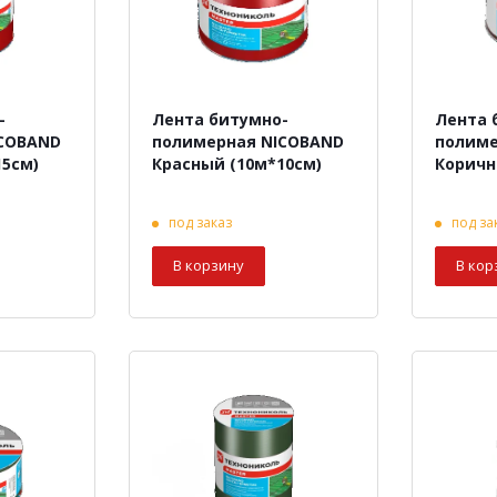
-
Лента битумно-
Лента 
ICOBAND
полимерная NICOBAND
полиме
15см)
Красный (10м*10см)
Коричн
под заказ
под за
В корзину
В кор