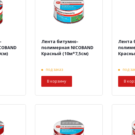
-
Лента битумно-
Лента 
ICOBAND
полимерная NICOBAND
полиме
0см)
Красный (10м*7,5см)
Красны
под заказ
под за
В корзину
В кор