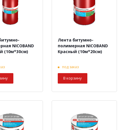
битумно-
Лента битумно-
рная NICOBAND
полимерная NICOBAND
й (10м*30см)
Красный (10м*20см)
каз
под заказ
зину
В корзину