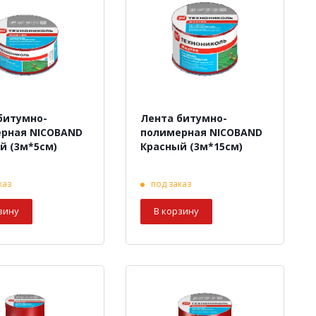
битумно-
Лента битумно-
рная NICOBAND
полимерная NICOBAND
й (3м*5см)
Красный (3м*15см)
каз
под заказ
зину
В корзину