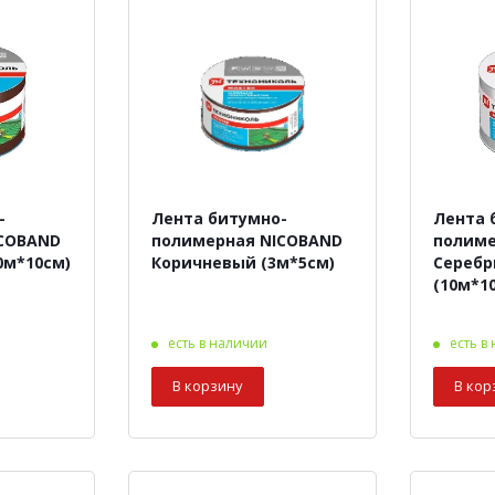
-
Лента битумно-
Лента 
ICOBAND
полимерная NICOBAND
полиме
0м*10см)
Коричневый (3м*5см)
Сереб
(10м*1
есть в наличии
есть в
В корзину
В кор