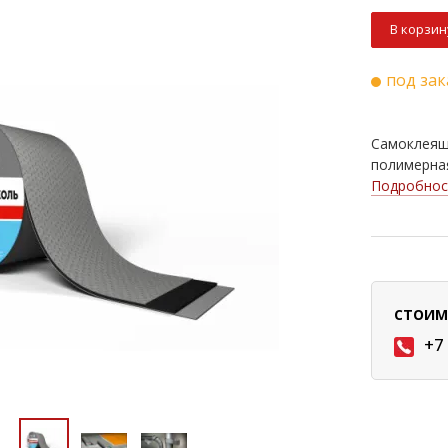
В корзин
под зак
Cамоклеящ
полимерная
Подробнос
СТОИМ
+7