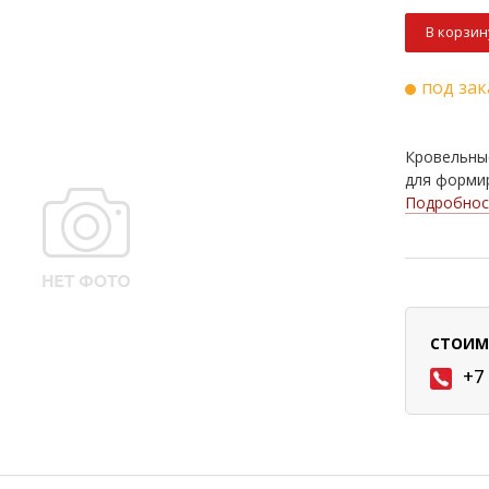
В корзин
под зак
Кровельные
для формир
Подробнос
СТОИМ
+7