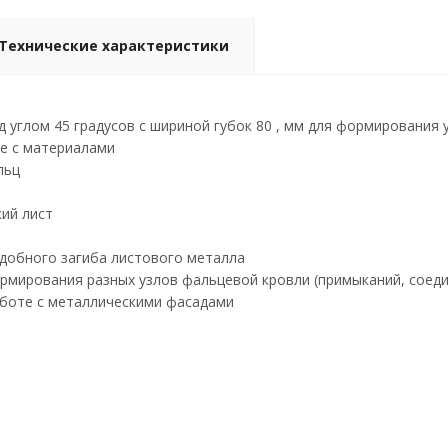
Технические характеристики
 углом 45 градусов с шириной губок 80 , мм для формирования 
е с материалами
льц
кий лист
удобного загиба листового металла
ормирования разных узлов фальцевой кровли (примыканий, соедин
аботе с металлическими фасадами