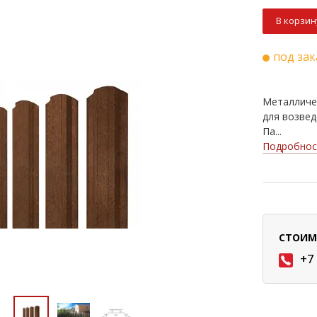
В корзин
под зак
Металличе
для возвед
Па...
Подробнос
СТОИМ
+7