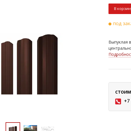
В корзин
под зак
Выпуклая в
центрально
Подробнос
СТОИМ
+7