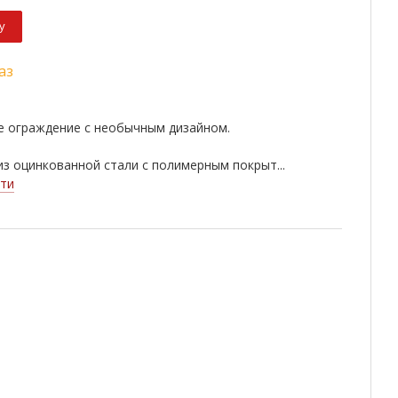
у
аз
е ограждение с необычным дизайном.
з оцинкованной стали с полимерным покрыт...
ти