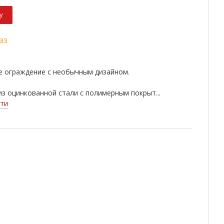
у
аз
е ограждение с необычным дизайном.
з оцинкованной стали с полимерным покрыт...
ти