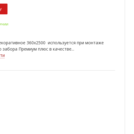
у
личии
екоративное 360х2500 используется при монтаже
 забора Премиум плюс в качестве...
ти