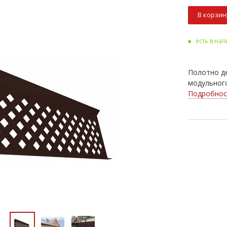
В корзин
есть в на
Полотно д
модульного
Подробнос