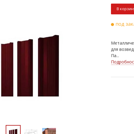
В корзин
под зак
Металличе
для возвед
Па...
Подробнос