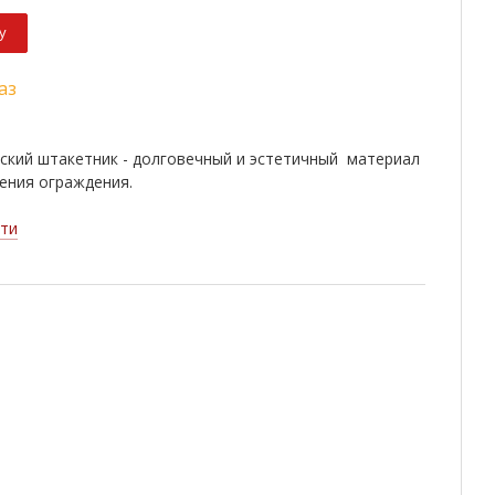
у
аз
ский штакетник - долговечный и эстетичный материал
ения ограждения.
ти