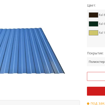
Цвет:
Ral 
Ral 
Ral 
Покрытие:
Полиэстер
под зак