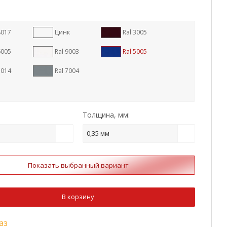
8017
Цинк
Ral 3005
6005
Ral 9003
Ral 5005
1014
Ral 7004
Толщина, мм:
0,35 мм
Показать выбранный вариант
В корзину
аз