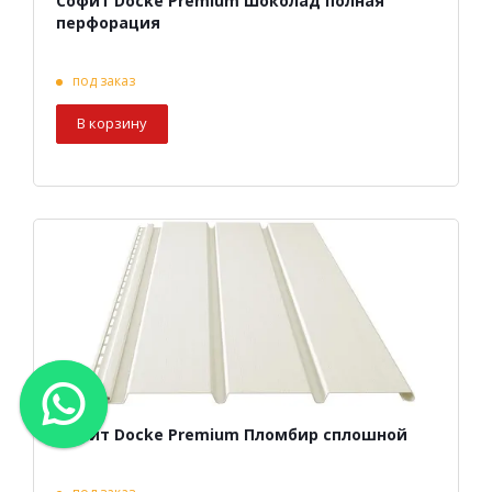
Софит Docke Premium Шоколад полная
перфорация
под заказ
В корзину
Софит Docke Premium Пломбир сплошной