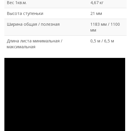
Вес 1кв.м.
4,67 кг
Высота ступеньки
21 мм
Ширина общая / полезная
1183 мм / 1100
мм
Длина листа минимальная /
0,5 м / 6,5 м
максимальная