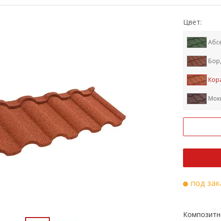
Цвет:
Абс
Бор
Кор
Мок
под зак
Композитн