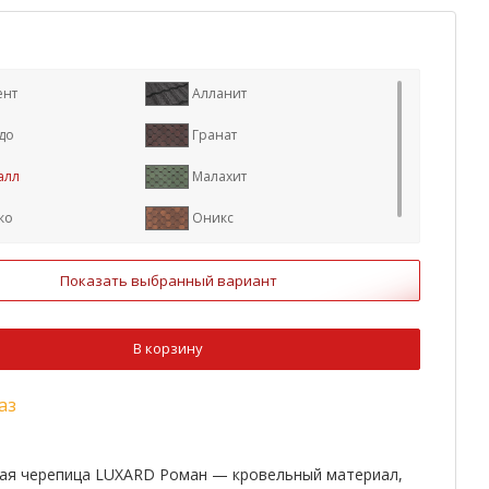
ент
Алланит
до
Гранат
алл
Малахит
ко
Оникс
Показать выбранный вариант
В корзину
аз
ая черепица LUXARD Роман — кровельный материал,