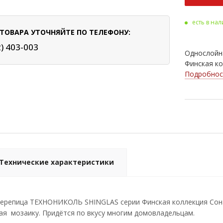
Ога
есть в на
Кло
ТОВАРА УТОЧНЯЙТЕ ПО ТЕЛЕФОНУ:
Мад
2) 403-003
Однослойн
Аме
Финская ко
Подробнос
Али
Каст
Галь
Гра
Мра
Технические характеристики
Ава
Мал
черепица ТЕХНОНИКОЛЬ SHINGLAS серии Финская коллекция Сона
я мозаику. Придётся по вкусу многим домовладельцам.
Пан