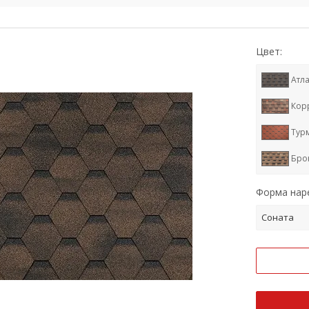
Цвет:
Атла
Кор
Тур
Бро
Кед
Форма наре
Мич
Соната
Сиц
Янт
Муск