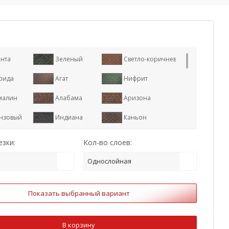
нта
Зеленый
Светло-коричневый
рида
Агат
Нифрит
малин
Алабама
Аризона
нзовый
Индиана
Каньон
р
Коричневый
Красный
зки:
Кол-во слоев:
иган
Оникс
Серый
Однослойная
илия
Терра
Техас
Показать выбранный вариант
арь
Дюна
Арахис
ат
Кленовый
Тополь
В корзину