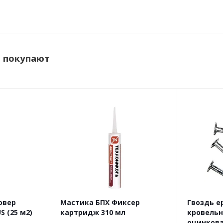
Ара
Тол
Тёр
м покупают
Гор
овер
Мастика БПХ Фиксер
Гвоздь 
S (25 м2)
картридж 310 мл
кровель
оцинкова