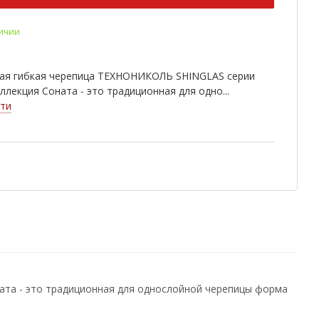
йо
Онтарио
Юта
личии
ндайк
Ниагара
Прерия
ейра
Тенерифе
Азия
ая гибкая черепица ТЕХНОНИКОЛЬ SHINGLAS серии
рика
Африка
Европа
ллекция Соната - это традиционная для одно...
ти
канте
Барселона
Индиго
илья
Севилья
Тоскана
ка
Граунд
Песок
нат
Яшма
Ледник
мор
Плато
Фундук
кадо
Личи
Финик
ахит
Рубин
Осенний
та - это традиционная для однослойной черепицы форма
говый
Хвойный
Антик