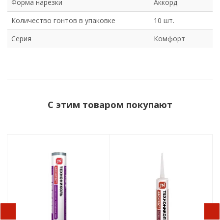
Форма нарезки
Аккорд
Панговый
Хвойный
Количество гонтов в упаковке
10 шт.
Антик
Арагон
Серия
Комфорт
Валенсия
Гранада
Толледо
Рябина
Сандал
Тёрн
Оранжевый
Эвкалипт
С этим товаром покупают
Горный ледник
Красный мрамор