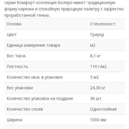
серии Комфорт коллекция Болеро имеет традиционную
Америка
Африка
форму нарезки и спокойную природную палитру с эффектно
Европа
Аликанте
проработанной тенью.
Основа
Стеклохолст
Барселона
Индиго
Цвет
Граунд
Кастилья
Севилья
Единица измерения товара
м2
Тоскана
Галька
Вес 1кв.м.
8,1 кг
Граунд
Песок
Плотность
110 г/м2
Гранат
Яшма
Количество кв.м. в упаковке
3 м2
Ледник
Мрамор
Вес упаковки
24,30 кг
Плато
Фундук
Количество упаковок на поддоне
36 шт.
Авакадо
Личи
Количество слоев
Однослойная
Финик
Малахит
Ширина
1000 мм
Рубин
Осенний