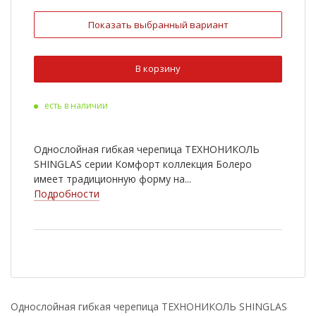
Кедр
Коричневый
Показать выбранный вариант
Красный
Мичиган
Оникс
Серый
В корзину
Сицилия
Терра
есть в наличии
Техас
Янтарь
Дюна
Арахис
Однослойная гибкая черепица ТЕХНОНИКОЛЬ
Мускат
Кленовый
SHINGLAS серии Комфорт коллекция Болеро
имеет традиционную форму на...
Тополь
Огайо
Подробности
Онтарио
Юта
Клондайк
Ниагара
Прерия
Мадейра
Тенерифе
Азия
Однослойная гибкая черепица ТЕХНОНИКОЛЬ SHINGLAS