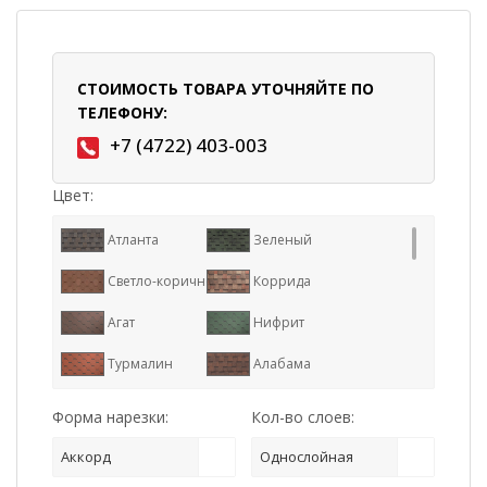
СТОИМОСТЬ ТОВАРА УТОЧНЯЙТЕ ПО
ТЕЛЕФОНУ:
+7 (4722) 403-003
Цвет:
Атланта
Зеленый
Светло-коричневый
Коррида
Агат
Нифрит
Турмалин
Алабама
Аризона
Бронзовый
Форма нарезки:
Кол-во слоев:
Индиана
Каньон
Аккорд
Однослойная