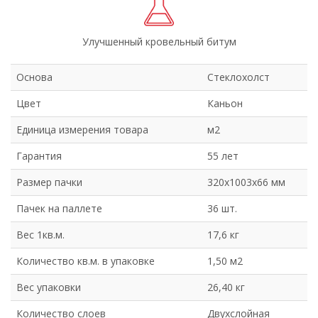
Панговый
Хвойный
Антик
Арагон
Улучшенный кровельный битум
Валенсия
Гранада
Основа
Стеклохолст
Толледо
Рябина
Цвет
Каньон
Сандал
Тёрн
Единица измерения товара
м2
Оранжевый
Эвкалипт
Гарантия
55 лет
Горный ледник
Красный мрамор
Размер пачки
320x1003x66 мм
Пачек на паллете
36 шт.
Вес 1кв.м.
17,6 кг
Количество кв.м. в упаковке
1,50 м2
Вес упаковки
26,40 кг
Количество слоев
Двухслойная