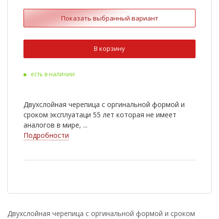
Кедр
Коричневый
Показать выбранный вариант
Красный
Мичиган
Оникс
Серый
В корзину
Сицилия
Терра
есть в наличии
Техас
Янтарь
Дюна
Арахис
Двухслойная черепица с оргинальной формой и
Мускат
Кленовый
сроком эксплуатаци 55 лет которая не имеет
аналогов в мире, ...
Тополь
Огайо
Подробности
Онтарио
Юта
Клондайк
Ниагара
Прерия
Мадейра
Тенерифе
Азия
Двухслойная черепица с оргинальной формой и сроком