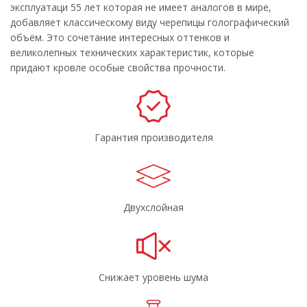
эксплуатаци 55 лет которая не имеет аналогов в мире,
Америка
Африка
добавляет классическому виду черепицы голографический
Европа
Аликанте
объём. Это сочетание интересных оттенков и
великолепных технических характеристик, которые
Барселона
Индиго
придают кровле особые свойства прочности.
Кастилья
Севилья
Тоскана
Галька
Гарантия производителя
Граунд
Песок
Гранат
Яшма
Ледник
Мрамор
Двухслойная
Плато
Фундук
Авакадо
Личи
Финик
Малахит
Снижает уровень шума
Рубин
Осенний