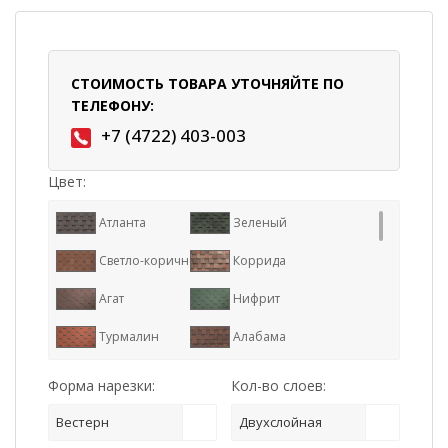
СТОИМОСТЬ ТОВАРА УТОЧНЯЙТЕ ПО
ТЕЛЕФОНУ:
+7 (4722) 403-003
Цвет:
Атланта
Зеленый
Светло-коричневый
Коррида
Агат
Нифрит
Турмалин
Алабама
Аризона
Бронзовый
Форма нарезки:
Кол-во слоев:
Индиана
Каньон
Вестерн
Двухслойная