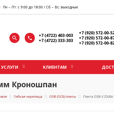
Пн – Пт: с 9:00 до 18:00 / Сб – Вс: выходные
+7 (920) 572-00-5
+7 (4722) 403-003
+7 (920) 572-00-8
+7 (4722) 333-303
+7 (920) 572-00-8
УСЛУГИ
КЛИЕНТАМ
ДОСТ
5мм Кроношпан
овля
Гибкая черепица
OSB (ОСБ) плиты
Плита OSB-3 2500