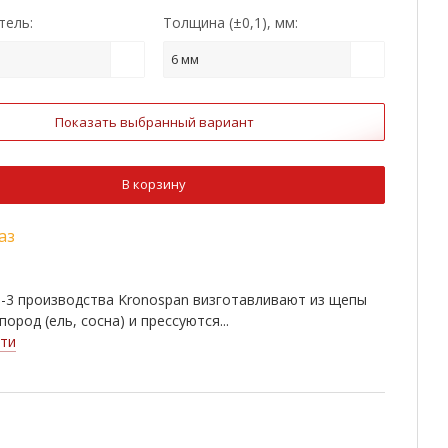
тель:
Толщина (±0,1), мм:
6 мм
Показать выбранный вариант
В корзину
аз
-3 производства Kronospan визготавливают из щепы
ород (ель, сосна) и прессуются...
ти