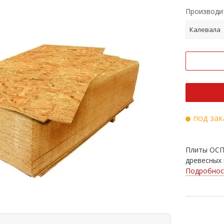
Производи
Калевала
под зак
Плиты ОСП
древесных п
Подробнос