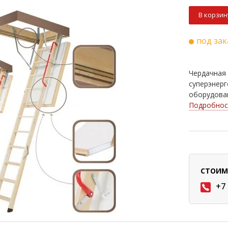
В корзин
под зак
Чердачная
суперэнер
оборудован
Подробнос
СТОИМ
+7