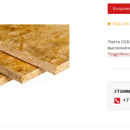
В корзин
под зак
Плита OSB-
высококаче
Подробнос
СТОИМ
+7