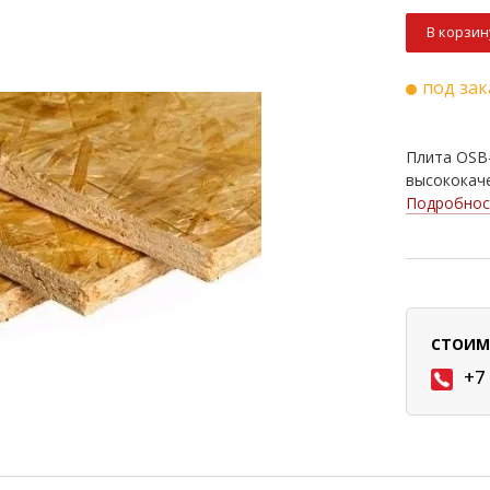
В корзин
под зак
Плита OSB-
высококаче
Подробнос
СТОИМ
+7