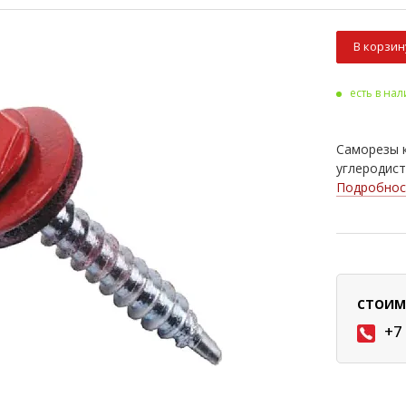
В корзин
есть в на
Саморезы 
углеродист
Подробнос
СТОИМ
+7