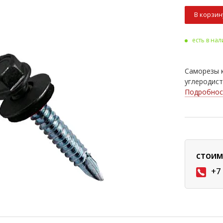
В корзин
есть в на
Саморезы 
углеродист
Подробнос
СТОИМ
+7