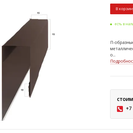
В корзин
есть в на
П-образные
металличе
о...
Подробнос
СТОИМ
+7