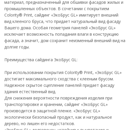
материал, предназначенный для обшивки фасадов жилых и
промышленных объектов. В сочетании с покрытием
Colority® Print, сайдинг «ЭкоБрус GL» имитирует внешний
вид клееного бруса, что придает натуральный вид фасаду
Вашего дома. Особая геометрия панелей «ЭкоБрус GL»
исключает возможность попадания влаги в конструкцию
фасада, а значит, дом сохранит неизменный внешний вид на
долгие годы.
Преимущества сайдинга ЭкоБрус GL:
При использовании покрытия Colority® Print, «ЭкоБрус GL»
достигает максимального сходства с клееным брусом.
Надежное скрытое сцепление панелей придает фасаду
здания естественный вид.
Для снижения вероятности повреждения изделия при
транспортировке и хранении, сайдинг «ЭкоБрус GL»
производится в защитной пленке. «ЭкоБрус GL»
экологически безопасный продукт, как и натуральное
дерево, но лишен его недостатков.
«ЭкоБрус GL» долговечен, устойчив к выцветанию и