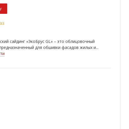
у
аз
кий сайдинг «ЭкоБрус GL» – это облицовочный
предназначенный для обшивки фасадов жилых и...
ти