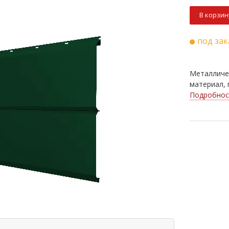
В корзин
под зак
Металличес
материал, 
Подробнос