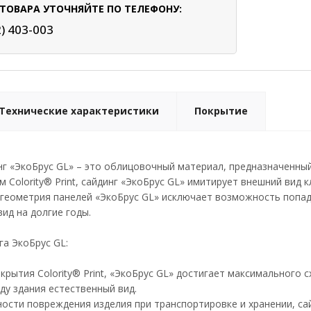
ТОВАРА УТОЧНЯЙТЕ ПО ТЕЛЕФОНУ:
2) 403-003
Технические характеристики
Покрытие
нг «ЭкоБрус GL» – это облицовочный материал, предназначенны
 Colority® Print, сайдинг «ЭкоБрус GL» имитирует внешний вид 
геометрия панелей «ЭкоБрус GL» исключает возможность попада
ид на долгие годы.
а ЭкоБрус GL:
крытия Colority® Print, «ЭкоБрус GL» достигает максимального 
ду здания естественный вид.
ости повреждения изделия при транспортировке и хранении, сай