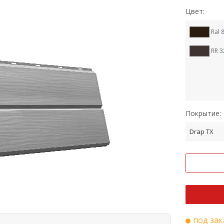
Цвет:
Ral 
RR 3
Покрытие:
Drap TX
под зак