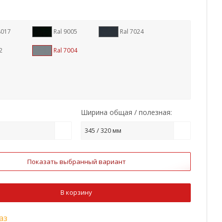
8017
Ral 9005
Ral 7024
2
Ral 7004
Ширина общая / полезная:
345 / 320 мм
Показать выбранный вариант
В корзину
аз