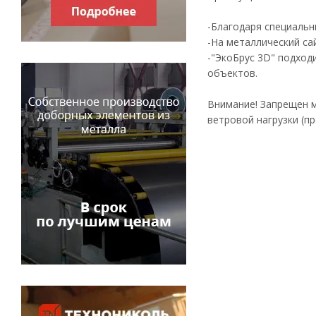
-Благодаря специальн
-На металлический са
-"ЭкоБрус 3D" подход
объектов.
Внимание! Запрещен 
ветровой нагрузки (п