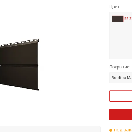
Цвет:
RR 3
Покрытие:
Rooftop Ma
под зак