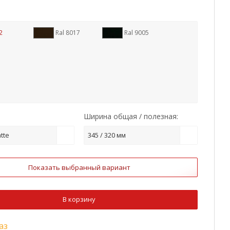
2
Ral 8017
Ral 9005
Ширина общая / полезная:
tte
345 / 320 мм
Показать выбранный вариант
В корзину
аз