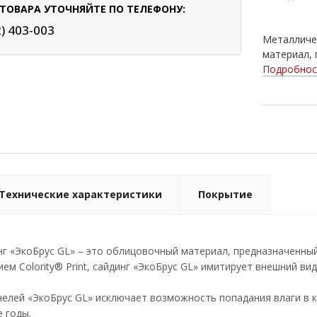
ТОВАРА УТОЧНЯЙТЕ ПО ТЕЛЕФОНУ:
2) 403-003
Металличес
материал, 
Подробнос
Технические характеристики
Покрытие
нг «ЭкоБрус GL» – это облицовочный материал, предназначенн
ем Colority® Print, сайдинг «ЭкоБрус GL» имитирует внешний ви
елей «ЭкоБрус GL» исключает возможность попадания влаги в к
 годы.