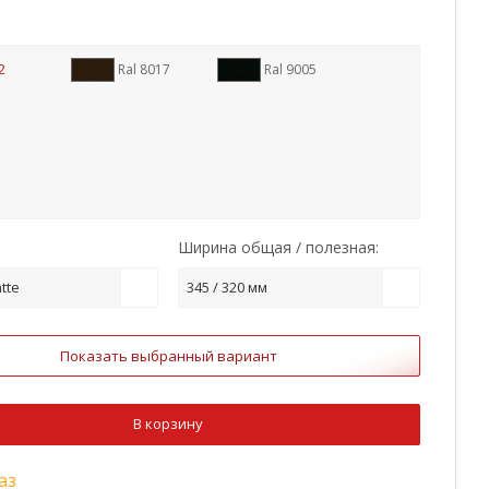
2
Ral 8017
Ral 9005
Ширина общая / полезная:
tte
345 / 320 мм
Показать выбранный вариант
В корзину
аз