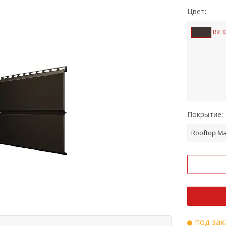
Цвет:
RR 3
Покрытие:
Rooftop Ma
под зак