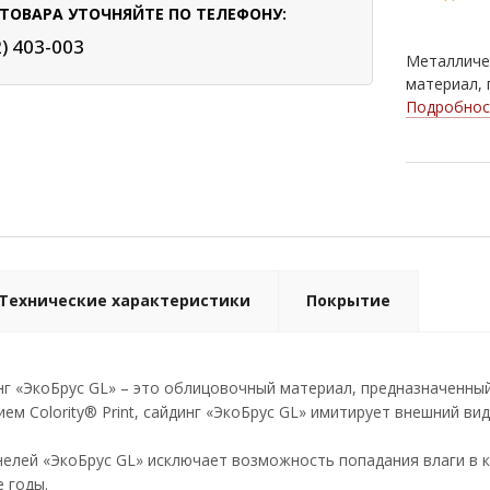
ТОВАРА УТОЧНЯЙТЕ ПО ТЕЛЕФОНУ:
2) 403-003
Металличес
материал, 
Подробнос
Технические характеристики
Покрытие
нг «ЭкоБрус GL» – это облицовочный материал, предназначенн
ем Colority® Print, сайдинг «ЭкоБрус GL» имитирует внешний ви
елей «ЭкоБрус GL» исключает возможность попадания влаги в к
 годы.